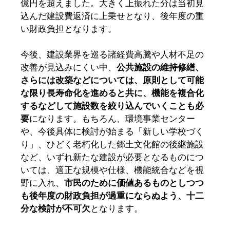
億円を超えました。大きく上振れた分は当初見
込んだ建設費返済に上乗せとなり、後年度の重
い財政負担となります。
今後、建設業界を巡る諸経費高騰や人材不足の
改善が見込みにくい中、
公共施設の維持修繕、
さらには改築などについては、原則として可能
な限り長寿命化を進めると共に、機能を複合化
するなどして施設数を絞り込んでいくことも必
要
になります。もちろん、環境事業センター
や、今後具体に検討が始まる「新しい学校づく
り」、ひどく老朽化した郷土文化館の後継施設
など、いずれ新たな建設が必要となるものにつ
いては、適正な規模や仕様、機能統合などを視
野に入れ、
市民のために価値あるものとしつつ
も後年度の財政負担が過重にならぬよう、十二
分な検討が不可欠
となります。