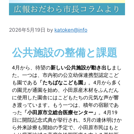
2026年5月19日
by
katoken@info
公共施設の整備と課題
4月から、待望の
新しい公共施設が動き出し
まし
た。一つは、市内初の公立幼保連携型認定こど
も園である
「たちばなこども園」
。4月から多く
の園児が通園を始め、小田原産木材をふんだん
に使用した園舎にはこどもたちの元気な声が響
き渡っています。もう一つは、積年の宿願であ
った
「小田原市立総合医療センター」
。4月19
日に開院記念式典が挙行され、5月の連休明けか
ら外来診療も開始の予定で、小田原市民はもと