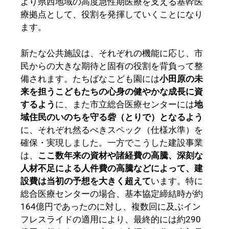
より県西地域の高度急性期医療を支える基幹医
療拠点として、役割を発揮していくことになり
ます。
新たな公共施設は、それぞれの機能に応じ、市
民からの大きな期待と固有の役割を背負って整
備されます。たちばなこども園には
小田原の未
来を担うこどもたちの心身の健やかな成長に資
するよう
に、また市立総合医療センターには
地
域住民のいのちを守る砦（とりで）となるよう
に、それぞれ然るべきスペック（仕様水準）を
確保・実現しました。一方でこうした建設事業
は、
ここ数年来の資材や諸経費の高騰、深刻な
人材不足による人件費の高騰などによって、建
設費は当初の予想を大きく超えて
います。特に
総合医療センターの場合、基本協定締結時が約
164億円であったのに対し、複数回に及ぶイン
フレスライドの適用により、最終的には約290