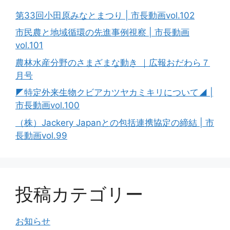
第33回小田原みなとまつり | 市長動画vol.102
市民農と地域循環の先進事例視察 | 市長動画
vol.101
農林水産分野のさまざまな動き ｜広報おだわら７
月号
◤特定外来生物クビアカツヤカミキリについて◢ |
市長動画vol.100
（株）Jackery Japanとの包括連携協定の締結 | 市
長動画vol.99
投稿カテゴリー
お知らせ