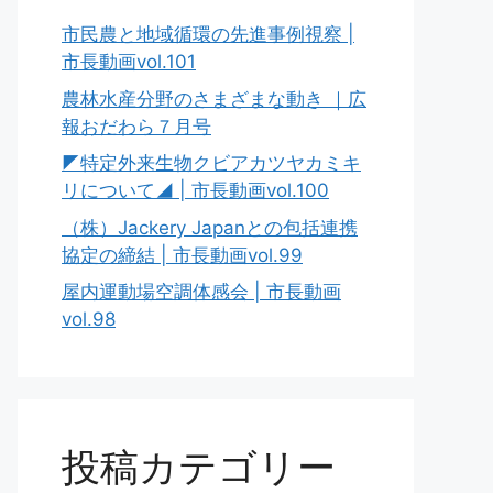
市民農と地域循環の先進事例視察 |
市長動画vol.101
農林水産分野のさまざまな動き ｜広
報おだわら７月号
◤特定外来生物クビアカツヤカミキ
リについて◢ | 市長動画vol.100
（株）Jackery Japanとの包括連携
協定の締結 | 市長動画vol.99
屋内運動場空調体感会 | 市長動画
vol.98
投稿カテゴリー