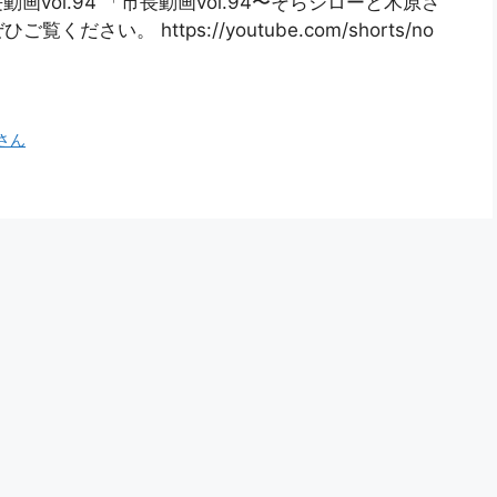
画vol.94 「市長動画vol.94〜そらジローと木原さ
い。 https://youtube.com/shorts/no
さん