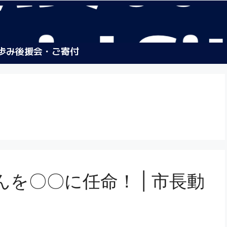
歩み
後援会・ご寄付
を〇〇に任命！ | 市長動