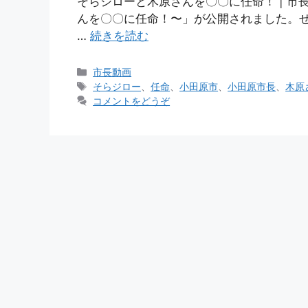
そらジローと木原さんを〇〇に任命！ | 市長動
んを〇〇に任命！〜」が公開されました。ぜひご覧くださ
…
続きを読む
市長動画
そらジロー
、
任命
、
小田原市
、
小田原市長
、
木原
コメントをどうぞ