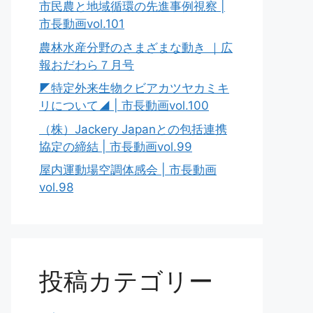
市民農と地域循環の先進事例視察 |
市長動画vol.101
農林水産分野のさまざまな動き ｜広
報おだわら７月号
◤特定外来生物クビアカツヤカミキ
リについて◢ | 市長動画vol.100
（株）Jackery Japanとの包括連携
協定の締結 | 市長動画vol.99
屋内運動場空調体感会 | 市長動画
vol.98
投稿カテゴリー